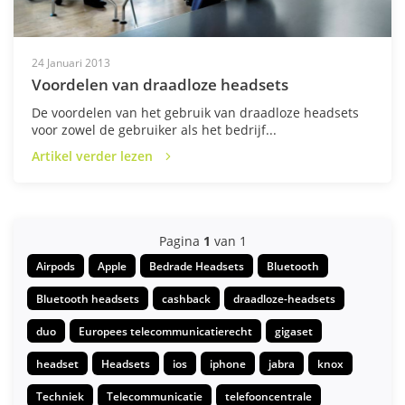
24 Januari 2013
Voordelen van draadloze headsets
De voordelen van het gebruik van draadloze headsets
voor zowel de gebruiker als het bedrijf...
Artikel verder lezen
Pagina
1
van 1
Airpods
Apple
Bedrade Headsets
Bluetooth
Bluetooth headsets
cashback
draadloze-headsets
duo
Europees telecommunicatierecht
gigaset
headset
Headsets
ios
iphone
jabra
knox
Techniek
Telecommunicatie
telefooncentrale