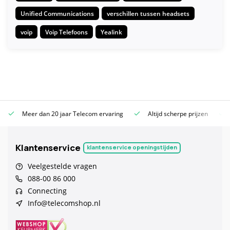
Unified Communications
verschillen tussen headsets
voip
Voip Telefoons
Yealink
Meer dan 20 jaar Telecom ervaring
Altijd scherpe prijzen
Klantenservice
klantenservice openingstijden
Veelgestelde vragen
088-00 86 000
Connecting
Info@telecomshop.nl