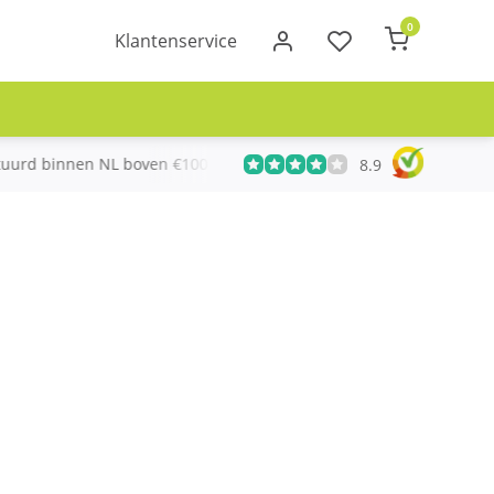
0
Klantenservice
uurd binnen NL boven €100
Meer dan 20 jaar Telecom ervari
8.9