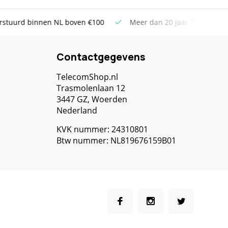
tuurd binnen NL boven €100
Meer dan 20 jaar Telecom ervar
Contactgegevens
TelecomShop.nl
Trasmolenlaan 12
3447 GZ, Woerden
Nederland
KVK nummer: 24310801
Btw nummer: NL819676159B01