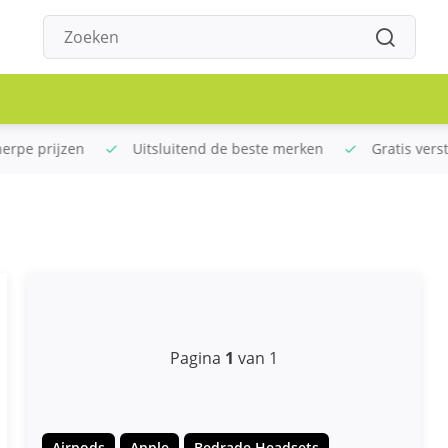
rpe prijzen
Uitsluitend de beste merken
Gratis verst
Pagina
1
van 1
Airpods
Apple
Bedrade Headsets