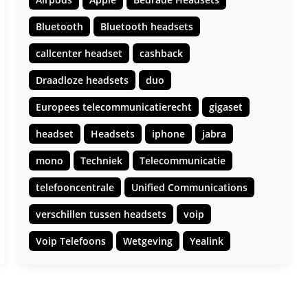
Bluetooth
Bluetooth headsets
callcenter headset
cashback
Draadloze headsets
duo
Europees telecommunicatierecht
gigaset
headset
Headsets
iphone
jabra
mono
Techniek
Telecommunicatie
telefooncentrale
Unified Communications
verschillen tussen headsets
voip
Voip Telefoons
Wetgeving
Yealink