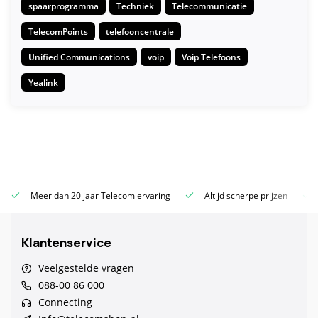
spaarprogramma
Techniek
Telecommunicatie
TelecomPoints
telefooncentrale
Unified Communications
voip
Voip Telefoons
Yealink
Meer dan 20 jaar Telecom ervaring
Altijd scherpe prijzen
Klantenservice
Veelgestelde vragen
088-00 86 000
Connecting