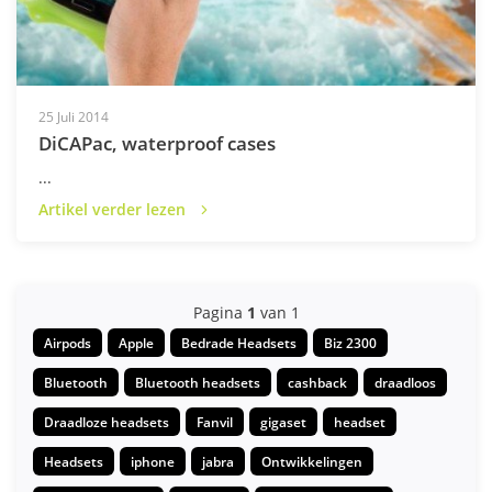
25 Juli 2014
DiCAPac, waterproof cases
...
Artikel verder lezen
Pagina
1
van 1
Airpods
Apple
Bedrade Headsets
Biz 2300
Bluetooth
Bluetooth headsets
cashback
draadloos
Draadloze headsets
Fanvil
gigaset
headset
Headsets
iphone
jabra
Ontwikkelingen