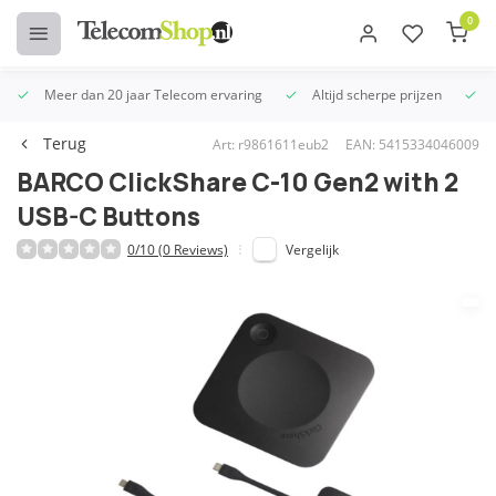
0
Meer dan 20 jaar Telecom ervaring
Altijd scherpe prijzen
U
Terug
Art: r9861611eub2
EAN: 5415334046009
BARCO ClickShare C-10 Gen2 with 2
USB-C Buttons
0/10 (0 Reviews)
Vergelijk