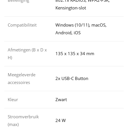
Beveiliging
802.1x RADIUS, WPA2-PSK,
Kensington-slot
Compatibiliteit
Windows (10/11), macOS,
Android, iOS
Afmetingen (B x D x
135 x 135 x 34 mm
H)
Meegeleverde
2x USB-C Button
accessoires
Kleur
Zwart
Stroomverbruik
24 W
(max)