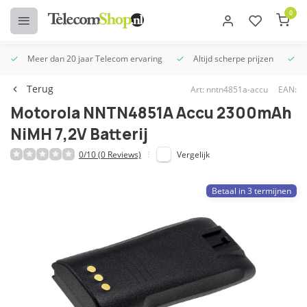
0
Meer dan 20 jaar Telecom ervaring
Altijd scherpe prijzen
U
Terug
Art: nntn4851a-accu
EAN:
Motorola NNTN4851A Accu 2300mAh
NiMH 7,2V Batterij
0/10 (0 Reviews)
Vergelijk
Betaal in 3 termijnen