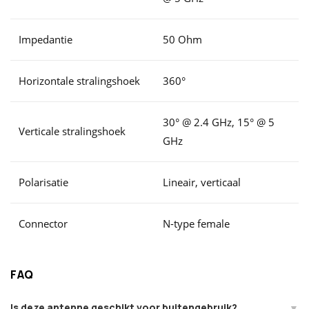
Impedantie
50 Ohm
Horizontale stralingshoek
360°
30° @ 2.4 GHz, 15° @ 5
Verticale stralingshoek
GHz
Polarisatie
Lineair, verticaal
Connector
N-type female
FAQ
Is deze antenne geschikt voor buitengebruik?