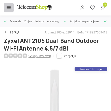
0
Meer dan 20 jaar Telecom ervaring
Altijd scherpe prijzen
U
Terug
Art: ant2105-zz0201f
EAN: 4718937609413
Zyxel ANT2105 Dual-Band Outdoor
Wi-Fi Antenne 4.5/7 dBi
0/10 (0 Reviews)
Vergelijk
Betaal in 3 termijnen