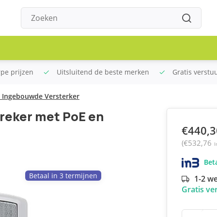
rpe prijzen
Uitsluitend de beste merken
Gratis verstu
n Ingebouwde Versterker
preker met PoE en
€440,3
(€532,76
I
Beta
Betaal in 3 termijnen
1-2 w
Gratis ve