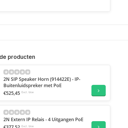
de producten
2N SIP Speaker Horn (914422E) - IP-
Buitenluidspreker met PoE
€525,45
Excl. btw
2N Extern IP Relais - 4 Uitgangen PoE
€377,52
Excl. btw