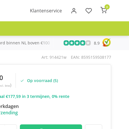
0
Klantenservice
urd binnen NL boven €100
Meer dan 20 jaar Telecom ervari
8.9
Art: 914421w
EAN: 8595159508177
0
Op voorraad (5)
)
ncl. btw
al €177,59 in 3 termijnen, 0% rente
erkdagen
rzending