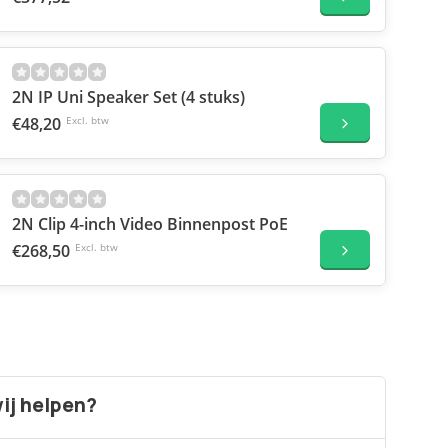
2N IP Uni Speaker Set (4 stuks)
€48,20
Excl. btw
2N Clip 4-inch Video Binnenpost PoE
€268,50
Excl. btw
ij helpen?