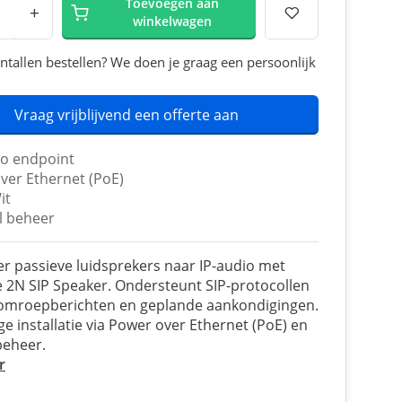
Toevoegen aan
+
winkelwagen
ntallen bestellen? We doen je graag een persoonlijk
Vraag vrijblijvend een offerte aan
io endpoint
ver Ethernet (PoE)
it
l beheer
r passieve luidsprekers naar IP-audio met
e 2N SIP Speaker. Ondersteunt SIP-protocollen
 omroepberichten en geplande aankondigingen.
e installatie via Power over Ethernet (PoE) en
beheer.
r