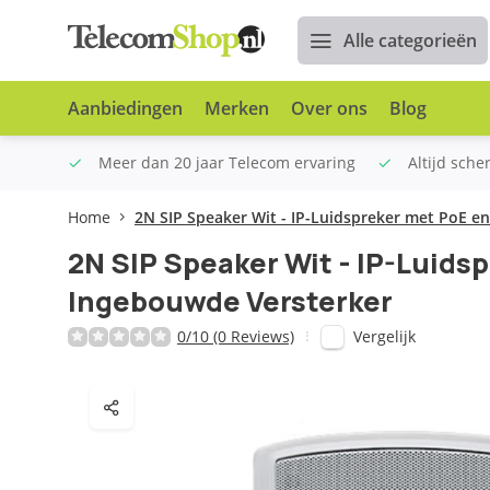
Alle categorieën
Aanbiedingen
Merken
Over ons
Blog
n €100
Meer dan 20 jaar Telecom ervaring
Altijd sche
Home
2N SIP Speaker Wit - IP-Luidspreker met PoE e
2N SIP Speaker Wit - IP-Luids
Ingebouwde Versterker
Vergelijk
0/10 (0 Reviews)