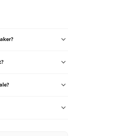
eaker?
t?
ale?