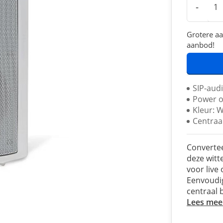
-
Grotere aa
aanbod!
SIP-aud
Power o
Kleur: W
Centraa
Convertee
deze witt
voor live
Eenvoudig
centraal 
Lees mee