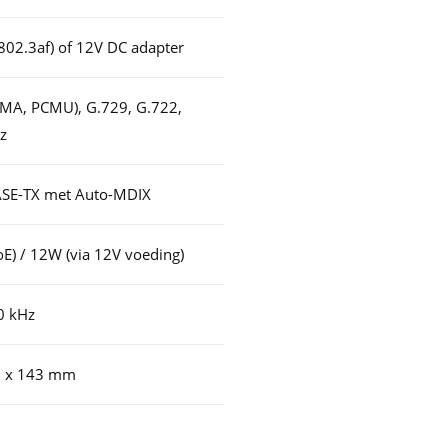
 802.3af) of 12V DC adapter
MA, PCMU), G.729, G.722,
z
SE-TX met Auto-MDIX
oE) / 12W (via 12V voeding)
0 kHz
6 x 143 mm