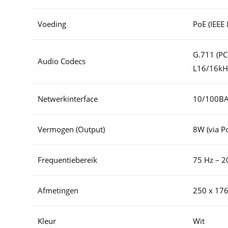
Voeding
PoE (IEEE
G.711 (PC
Audio Codecs
L16/16kH
Netwerkinterface
10/100BA
Vermogen (Output)
8W (via P
Frequentiebereik
75 Hz – 2
Afmetingen
250 x 17
Kleur
Wit