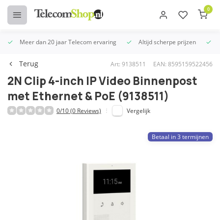
0
Meer dan 20 jaar Telecom ervaring
Altijd scherpe prijzen
U
Terug
Art: 9138511
EAN: 8595159522456
2N Clip 4-inch IP Video Binnenpost
met Ethernet & PoE (9138511)
0/10 (0 Reviews)
Vergelijk
Betaal in 3 termijnen