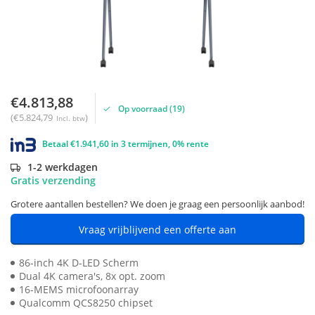
€4.813,88
Op voorraad (19)
(€5.824,79
)
Incl. btw
Betaal €1.941,60 in 3 termijnen, 0% rente
1-2 werkdagen
Gratis verzending
Grotere aantallen bestellen? We doen je graag een persoonlijk aanbod!
Vraag vrijblijvend een offerte aan
86-inch 4K D-LED Scherm
Dual 4K camera's, 8x opt. zoom
16-MEMS microfoonarray
Qualcomm QCS8250 chipset