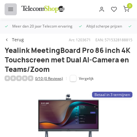
0
Meer dan 20 jaar Telecom ervaring
Altijd scherpe prijzen
U
Terug
Art: 1203671
EAN: 5715328188815
Yealink MeetingBoard Pro 86 inch 4K
Touchscreen met Dual AI-Camera en
Teams/Zoom
0/10 (0 Reviews)
Vergelijk
Betaal in 3 termijnen