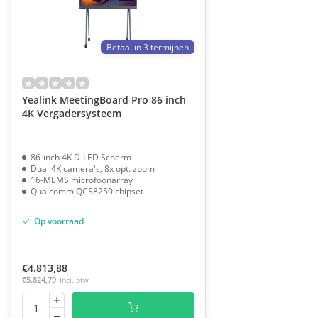
Betaal in 3 termijnen
Yealink MeetingBoard Pro 86 inch
4K Vergadersysteem
86-inch 4K D-LED Scherm
Dual 4K camera's, 8x opt. zoom
16-MEMS microfoonarray
Qualcomm QCS8250 chipset
Op voorraad
€4.813,88
€5.824,79
Incl. btw