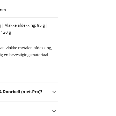
8 mm
 | Vlakke afdekking: 85 g |
 120 g
t, vlakke metalen afdekking,
g en bevestigingsmateriaal
 Doorbell (niet-Pro)?