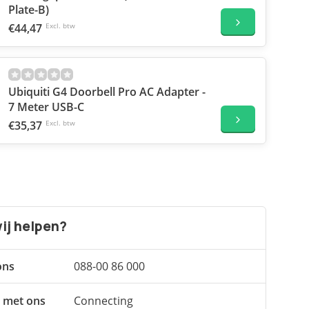
Plate-B)
€44,47
Excl. btw
Ubiquiti G4 Doorbell Pro AC Adapter -
7 Meter USB-C
€35,37
Excl. btw
ij helpen?
ons
088-00 86 000
 met ons
Connecting