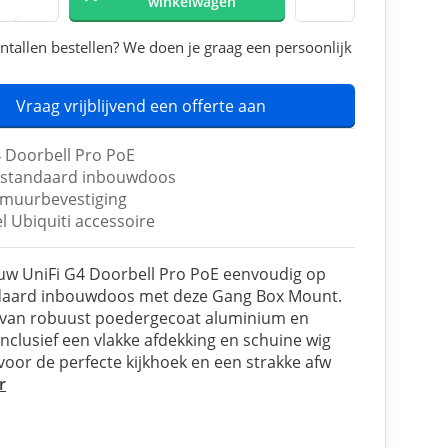
winkelwagen
ntallen bestellen? We doen je graag een persoonlijk
Vraag vrijblijvend een offerte aan
 Doorbell Pro PoE
 standaard inbouwdoos
 muurbevestiging
l Ubiquiti accessoire
uw UniFi G4 Doorbell Pro PoE eenvoudig op
daard inbouwdoos met deze Gang Box Mount.
van robuust poedergecoat aluminium en
inclusief een vlakke afdekking en schuine wig
 voor de perfecte kijkhoek en een strakke afw
r