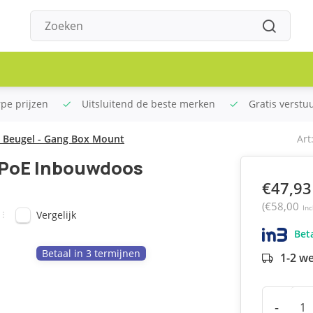
rpe prijzen
Uitsluitend de beste merken
Gratis verstu
s Beugel - Gang Box Mount
Art
o PoE Inbouwdoos
€47,93
(€58,00
Inc
Vergelijk
Beta
Betaal in 3 termijnen
1-2 w
-