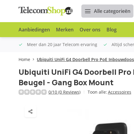
Alle categorieën
Aanbiedingen
Merken
Over ons
Blog
n €100
Meer dan 20 jaar Telecom ervaring
Altijd sche
Home
Ubiquiti UniFi G4 Doorbell Pro PoE Inbouwdoo
Ubiquiti UniFi G4 Doorbell Pr
Beugel - Gang Box Mount
0/10 (0 Reviews)
Toon alle:
Accessoires