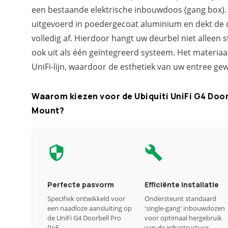
een bestaande elektrische inbouwdoos (gang box).
uitgevoerd in poedergecoat aluminium en dekt de
volledig af. Hierdoor hangt uw deurbel niet alleen s
ook uit als één geïntegreerd systeem. Het materiaa
UniFi-lijn, waardoor de esthetiek van uw entree gew
Waarom kiezen voor de Ubiquiti UniFi G4 Doo
Mount?
Perfecte pasvorm
Efficiënte installatie
Specifiek ontwikkeld voor
Ondersteunt standaard
een naadloze aansluiting op
'single-gang' inbouwdozen
de UniFi G4 Doorbell Pro
voor optimaal hergebruik
PoE.
van de infrastructuur.