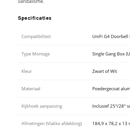
vandalisme.
Specificaties
Compatibiliteit
UniFi G4 Doorbell
Type Montage
Single Gang Box (U
Kleur
Zwart of Wit
Materiaal
Poedergecoat alum
Kijkhoek aanpassing
Inclusief 25°/28° 
Afmetingen (Vlakke afdekking)
184,9 x 78,2 x 1