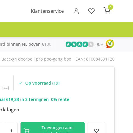
0
Klantenservice
urd binnen NL boven €100
Meer dan 20 jaar Telecom ervari
8.9
: uacc-g4 doorbell pro poe-gang box
EAN: 810084691120
Op voorraad (19)
)
l. btw
al €19,33 in 3 termijnen, 0% rente
erkdagen
Toevoegen aan
+