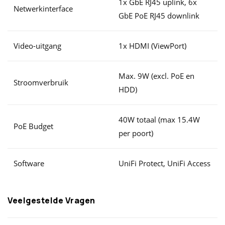
1x GbE RJ45 uplink, 6x
Netwerkinterface
GbE PoE RJ45 downlink
Video-uitgang
1x HDMI (ViewPort)
Max. 9W (excl. PoE en
Stroomverbruik
HDD)
40W totaal (max 15.4W
PoE Budget
per poort)
Software
UniFi Protect, UniFi Access
Veelgestelde Vragen