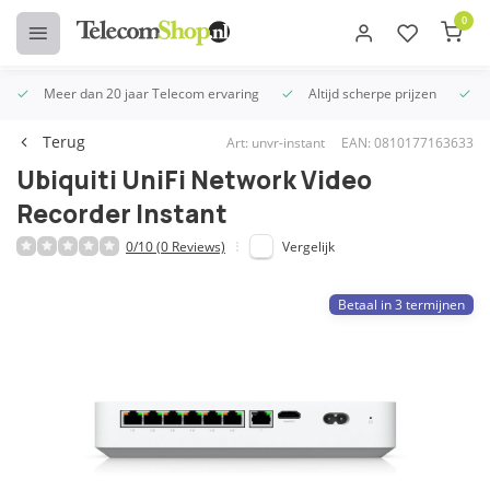
0
Meer dan 20 jaar Telecom ervaring
Altijd scherpe prijzen
U
Terug
Art: unvr-instant
EAN: 0810177163633
Ubiquiti UniFi Network Video
Recorder Instant
0/10 (0 Reviews)
Vergelijk
Betaal in 3 termijnen