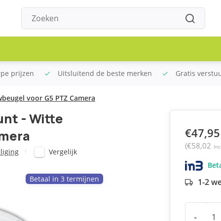
rpe prijzen
Uitsluitend de beste merken
Gratis verstu
uwbeugel voor G5 PTZ Camera
nt - Witte
€47,95
amera
(€58,02
Inc
Vergelijk
liging
Beta
Betaal in 3 termijnen
1-2 w
-