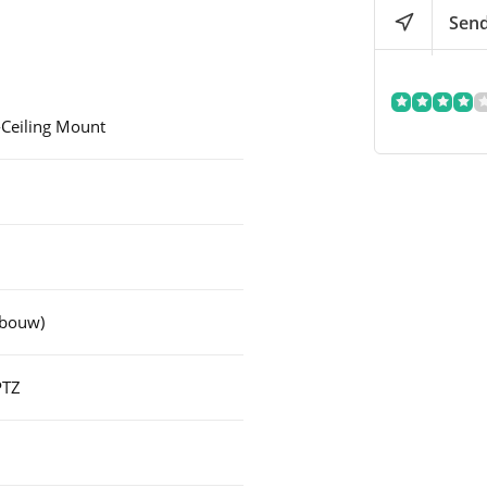
Send
-Ceiling Mount
nbouw)
PTZ