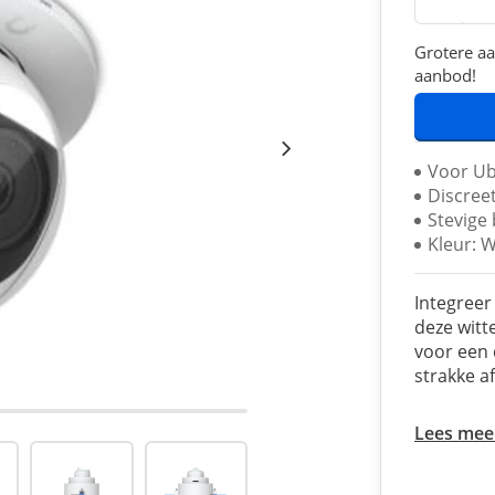
Grotere aa
aanbod!
Voor Ub
Discree
Stevige 
Kleur: W
Integreer
deze witt
voor een 
strakke a
Lees mee