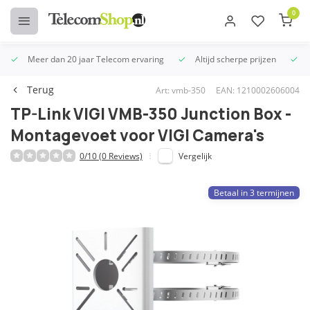
0
Meer dan 20 jaar Telecom ervaring
Altijd scherpe prijzen
U
Terug
Art: vmb-350
EAN: 1210002606004
TP-Link VIGI VMB-350 Junction Box -
Montagevoet voor VIGI Camera's
0/10 (0 Reviews)
Vergelijk
Betaal in 3 termijnen