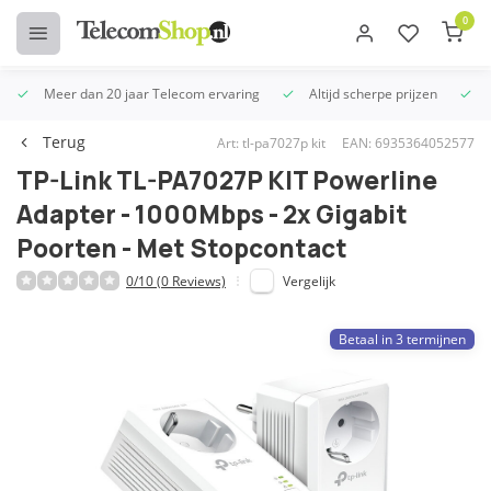
0
Meer dan 20 jaar Telecom ervaring
Altijd scherpe prijzen
U
Terug
Art: tl-pa7027p kit
EAN: 6935364052577
TP-Link TL-PA7027P KIT Powerline
Adapter - 1000Mbps - 2x Gigabit
Poorten - Met Stopcontact
0/10 (0 Reviews)
Vergelijk
Betaal in 3 termijnen