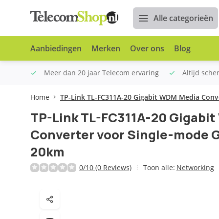
Alle categorieën
Aanbiedingen
Merken
Over ons
Blog
n €100
Meer dan 20 jaar Telecom ervaring
Altijd sche
Home
TP-Link TL-FC311A-20 Gigabit WDM Media Conve
TP-Link TL-FC311A-20 Gigabi
Converter voor Single-mode G
20km
0/10 (0 Reviews)
Toon alle:
Networking