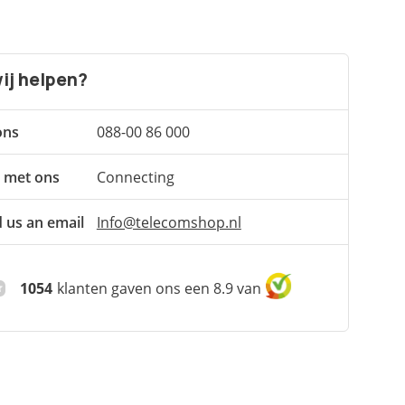
ij helpen?
ons
088-00 86 000
 met ons
Connecting
 us an email
Info@telecomshop.nl
1054
klanten gaven ons een 8.9 van