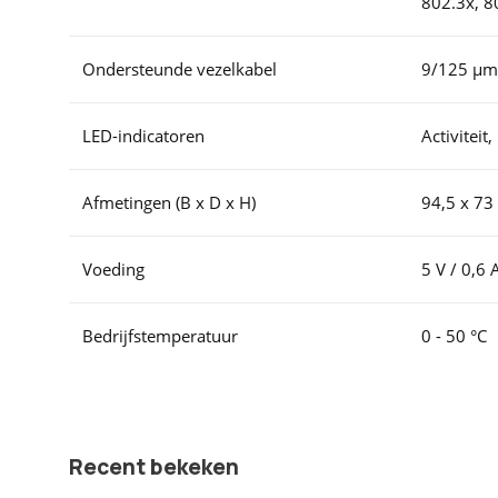
802.3x, 8
Ondersteunde vezelkabel
9/125 µm
LED-indicatoren
Activiteit
Afmetingen (B x D x H)
94,5 x 7
Voeding
5 V / 0,6
Bedrijfstemperatuur
0 - 50 °C
Recent bekeken