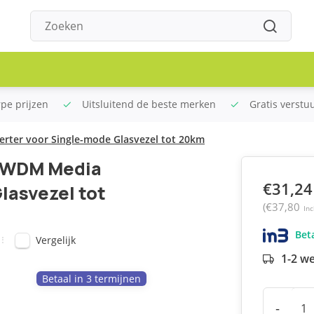
rpe prijzen
Uitsluitend de beste merken
Gratis verstu
rter voor Single-mode Glasvezel tot 20km
t WDM Media
€31,24
lasvezel tot
(€37,80
Inc
Beta
Vergelijk
1-2 w
Betaal in 3 termijnen
-