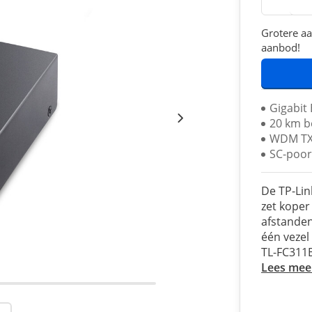
Grotere aa
aanbod!
Gigabit
20 km b
WDM TX
SC-poor
De TP-Li
zet koper
afstanden
één vezel
TL-FC311B
Lees mee