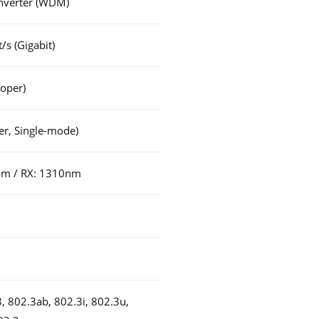
nverter (WDM)
/s (Gigabit)
Koper)
er, Single-mode)
nm / RX: 1310nm
3, 802.3ab, 802.3i, 802.3u,