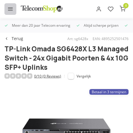
0
Meer dan 20 jaar Telecom ervaring
Altijd scherpe prijzen
U
Terug
Art: sg6428x
EAN: 4895252501476
TP-Link Omada SG6428X L3 Managed
Switch - 24x Gigabit Poorten & 4x 10G
SFP+ Uplinks
0/10 (0 Reviews)
Vergelijk
Betaal in 3 termijnen