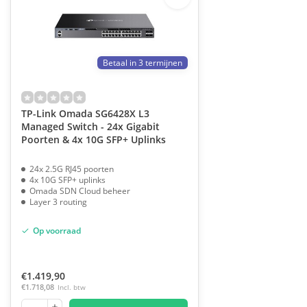
Betaal in 3 termijnen
TP-Link Omada SG6428X L3
Managed Switch - 24x Gigabit
Poorten & 4x 10G SFP+ Uplinks
24x 2.5G RJ45 poorten
4x 10G SFP+ uplinks
Omada SDN Cloud beheer
Layer 3 routing
Op voorraad
€1.419,90
€1.718,08
Incl. btw