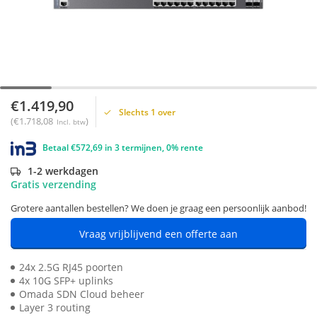
€1.419,90
Slechts 1 over
(€1.718,08
)
Incl. btw
Betaal €572,69 in 3 termijnen, 0% rente
1-2 werkdagen
Gratis verzending
Grotere aantallen bestellen? We doen je graag een persoonlijk aanbod!
Vraag vrijblijvend een offerte aan
24x 2.5G RJ45 poorten
4x 10G SFP+ uplinks
Omada SDN Cloud beheer
Layer 3 routing