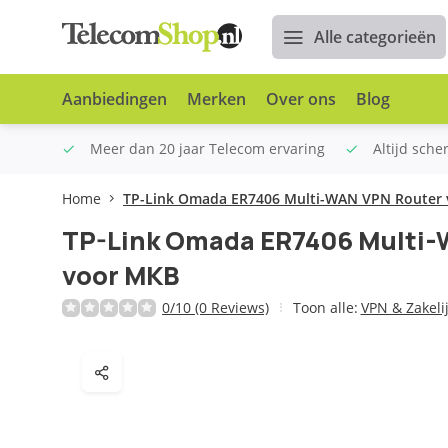
Alle categorieën
Aanbiedingen
Merken
Over ons
Blog
n €100
Meer dan 20 jaar Telecom ervaring
Altijd sche
Home
TP-Link Omada ER7406 Multi-WAN VPN Router
TP-Link Omada ER7406 Multi-
voor MKB
0/10 (0 Reviews)
Toon alle:
VPN & Zakeli