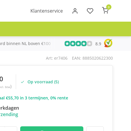
0
Klantenservice
urd binnen NL boven €100
Meer dan 20 jaar Telecom ervari
8.9
Art: er7406
EAN: 8885020622300
0
Op voorraad (5)
)
ncl. btw
al €55,70 in 3 termijnen, 0% rente
erkdagen
rzending