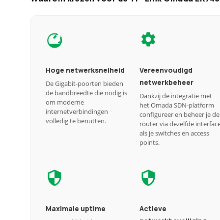
Hoge netwerksnelheid
Vereenvoudigd
netwerkbeheer
De Gigabit-poorten bieden
de bandbreedte die nodig is
Dankzij de integratie met
om moderne
het Omada SDN-platform
internetverbindingen
configureer en beheer je de
volledig te benutten.
router via dezelfde interfac
als je switches en access
points.
Maximale uptime
Actieve