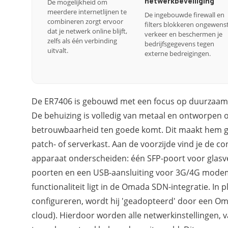
netwerkbeveiliging
De mogelijkheid om
meerdere internetlijnen te
De ingebouwde firewall en
combineren zorgt ervoor
filters blokkeren ongewens
dat je netwerk online blijft,
verkeer en beschermen je
zelfs als één verbinding
bedrijfsgegevens tegen
uitvalt.
externe bedreigingen.
De ER7406 is gebouwd met een focus op duurzaamhe
De behuizing is volledig van metaal en ontworpen o
betrouwbaarheid ten goede komt. Dit maakt hem ges
patch- of serverkast. Aan de voorzijde vind je de con
apparaat onderscheiden: één SFP-poort voor glasvez
poorten en een USB-aansluiting voor 3G/4G modems
functionaliteit ligt in de Omada SDN-integratie. In p
configureren, wordt hij 'geadopteerd' door een Oma
cloud). Hierdoor worden alle netwerkinstellingen,