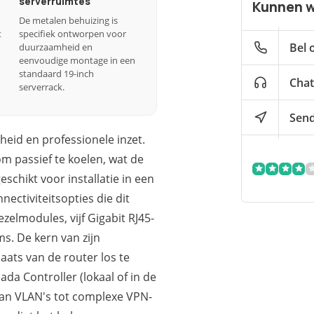
serverruimtes
Kunnen w
De metalen behuizing is
t
specifiek ontworpen voor
Bel 
duurzaamheid en
eenvoudige montage in een
standaard 19-inch
Chat
serverrack.
Send
id en professionele inzet.
m passief te koelen, wat de
chikt voor installatie in een
nectiviteitsopties die dit
elmodules, vijf Gigabit RJ45-
. De kern van zijn
laats van de router los te
da Controller (lokaal of in de
 van VLAN's tot complexe VPN-