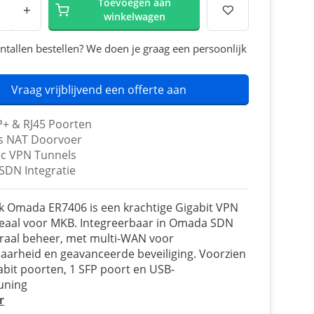
Toevoegen aan
+
winkelwagen
ntallen bestellen? We doen je graag een persoonlijk
Vraag vrijblijvend een offerte aan
P+ & RJ45 Poorten
s NAT Doorvoer
ec VPN Tunnels
DN Integratie
k Omada ER7406 is een krachtige Gigabit VPN
deaal voor MKB. Integreerbaar in Omada SDN
raal beheer, met multi-WAN voor
arheid en geavanceerde beveiliging. Voorzien
abit poorten, 1 SFP poort en USB-
uning
r