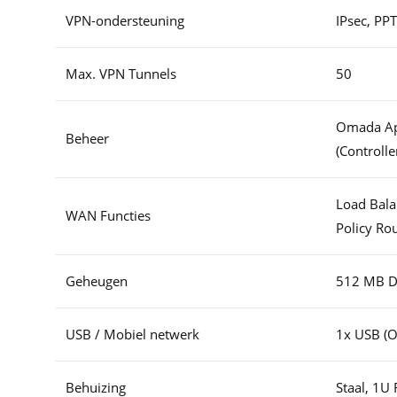
VPN-ondersteuning
IPsec, PP
Max. VPN Tunnels
50
Omada Ap
Beheer
(Controlle
Load Balan
WAN Functies
Policy Ro
Geheugen
512 MB D
USB / Mobiel netwerk
1x USB (
Behuizing
Staal, 1U