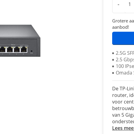
-
Grotere aa
aanbod!
2.5G SF
2.5 Gbp
100 IPs
Omada S
De TP-Lin
router, i
voor cent
betrouwba
van 5 Gig
onderste
Lees mee