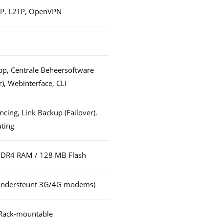
TP, L2TP, OpenVPN
p, Centrale Beheersoftware
r), Webinterface, CLI
cing, Link Backup (Failover),
uting
DR4 RAM / 128 MB Flash
Ondersteunt 3G/4G modems)
 Rack-mountable