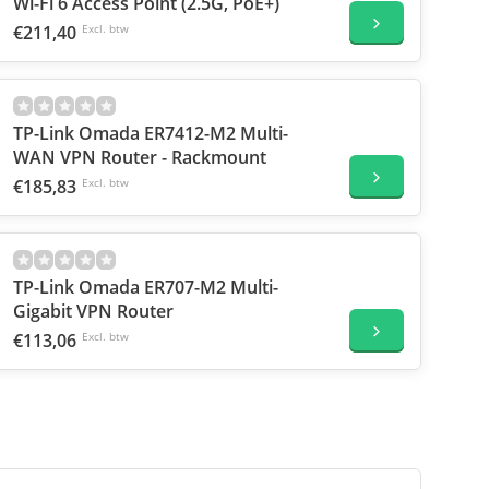
Wi-Fi 6 Access Point (2.5G, PoE+)
€211,40
Excl. btw
TP-Link Omada ER7412-M2 Multi-
WAN VPN Router - Rackmount
€185,83
Excl. btw
TP-Link Omada ER707-M2 Multi-
Gigabit VPN Router
€113,06
Excl. btw