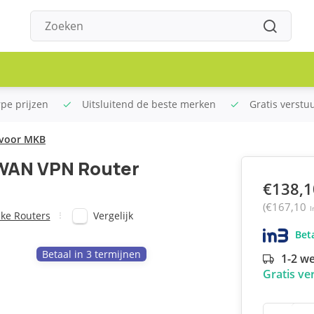
rpe prijzen
Uitsluitend de beste merken
Gratis verstu
 voor MKB
WAN VPN Router
€138,1
(€167,10
I
Vergelijk
jke Routers
Beta
Betaal in 3 termijnen
1-2 w
Gratis ve