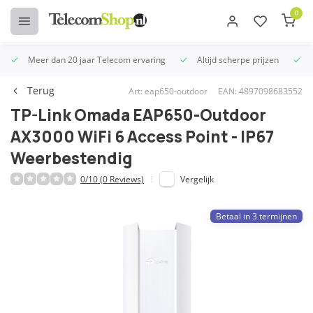
0
Meer dan 20 jaar Telecom ervaring
Altijd scherpe prijzen
U
Terug
Art: eap650-outdoor
EAN: 4897098683552
TP-Link Omada EAP650-Outdoor
AX3000 WiFi 6 Access Point - IP67
Weerbestendig
0/10 (0 Reviews)
Vergelijk
Betaal in 3 termijnen