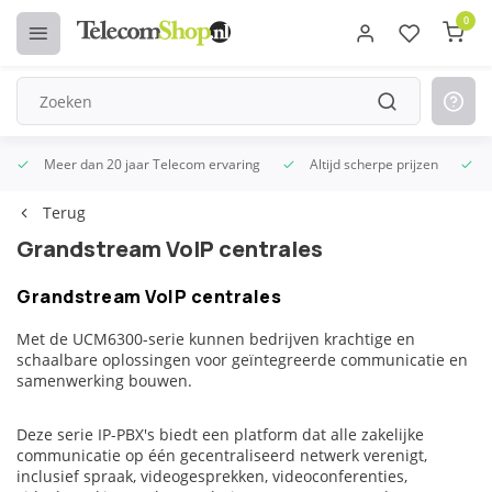
0
Meer dan 20 jaar Telecom ervaring
Altijd scherpe prijzen
U
Terug
Grandstream VoIP centrales
Grandstream VoIP centrales
Met de UCM6300-serie kunnen bedrijven krachtige en
schaalbare oplossingen voor geïntegreerde communicatie en
samenwerking bouwen.
Deze serie IP-PBX's biedt een platform dat alle zakelijke
communicatie op één gecentraliseerd netwerk verenigt,
inclusief spraak, videogesprekken, videoconferenties,