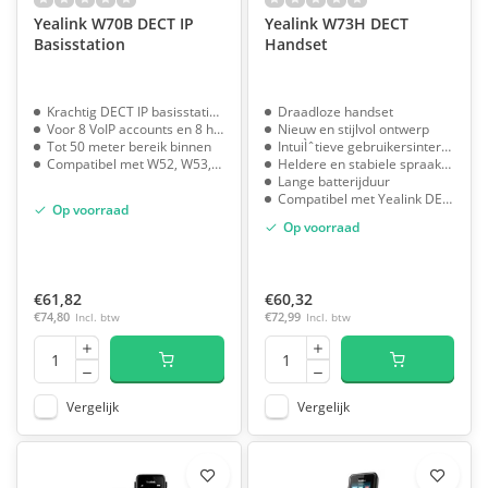
Yealink W70B DECT IP
Yealink W73H DECT
Basisstation
Handset
Krachtig DECT IP basisstation
Draadloze handset
Voor 8 VoIP accounts en 8 handsets
Nieuw en stijlvol ontwerp
Tot 50 meter bereik binnen
IntuiÌˆtieve gebruikersinterface
Compatibel met W52, W53, W56 en W59
Heldere en stabiele spraakkwaliteit
Lange batterijduur
Compatibel met Yealink DECT-basisstations
Op voorraad
Op voorraad
€61,82
€60,32
€74,80
Incl. btw
€72,99
Incl. btw
Vergelijk
Vergelijk