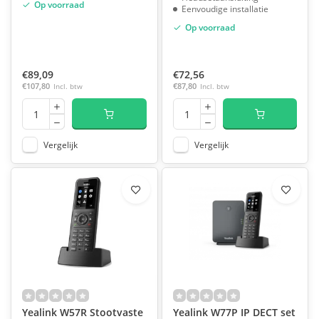
Op voorraad
Eenvoudige installatie
Op voorraad
€89,09
€72,56
€107,80
Incl. btw
€87,80
Incl. btw
Vergelijk
Vergelijk
Yealink W57R Stootvaste
Yealink W77P IP DECT set