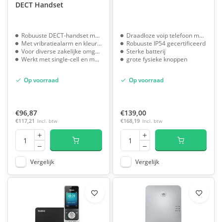
DECT Handset
Robuuste DECT-handset met IP54 norm
Draadloze voip telefoon met IP Dect basisstation
Met vribratiealarm en kleurenscherm
Robuuste IP54 gecertificeerd
Voor diverse zakelijke omgevingen
Sterke batterij
Werkt met single-cell en multi-cell bases
grote fysieke knoppen
Op voorraad
Op voorraad
€96,87
€139,00
€117,21
Incl. btw
€168,19
Incl. btw
Vergelijk
Vergelijk