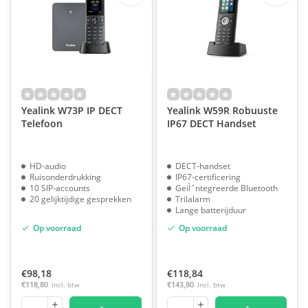
Yealink W73P IP DECT
Yealink W59R Robuuste
Telefoon
IP67 DECT Handset
HD-audio
DECT-handset
Ruisonderdrukking
IP67-certificering
10 SIP-accounts
GeiÌˆntegreerde Bluetooth
20 gelijktijdige gesprekken
Trilalarm
Lange batterijduur
Op voorraad
Op voorraad
€98,18
€118,84
€118,80
Incl. btw
€143,80
Incl. btw