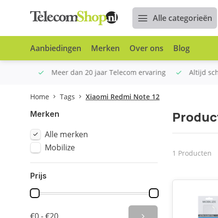
Alle categorieën
Aanbiedingen
Merken
Over ons
Blog
n €100
Meer dan 20 jaar Telecom ervaring
Altijd sche
Home
Tags
Xiaomi Redmi Note 12
Produc
Merken
Alle merken
Mobilize
1 Producten
Prijs
€0 - €20