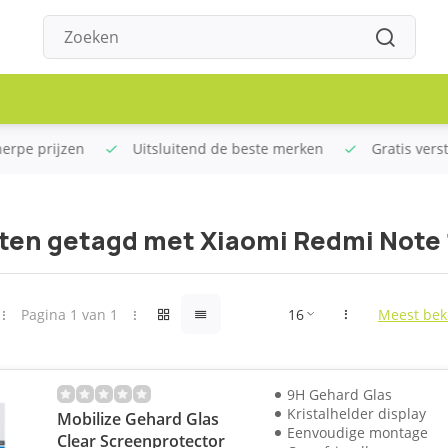
rpe prijzen
Uitsluitend de beste merken
Gratis verstu
ten getagd met Xiaomi Redmi Note 
Pagina 1 van 1
Meest bek
9H Gehard Glas
Kristalhelder display
Mobilize Gehard Glas
Eenvoudige montage
Clear Screenprotector