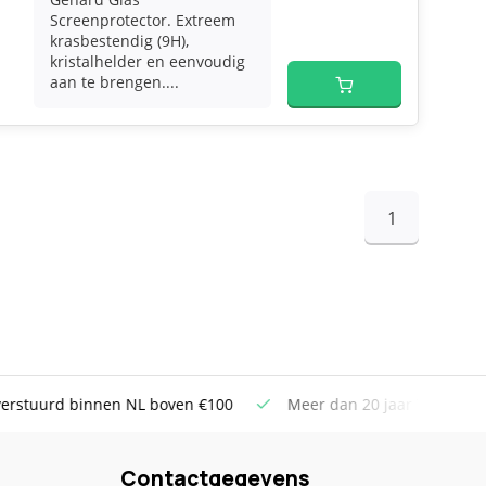
Screenprotector. Extreem
krasbestendig (9H),
kristalhelder en eenvoudig
aan te brengen....
1
uurd binnen NL boven €100
Meer dan 20 jaar Telecom ervar
Contactgegevens