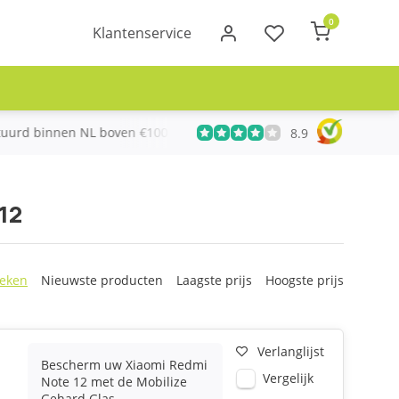
0
Klantenservice
urd binnen NL boven €100
Meer dan 20 jaar Telecom ervari
8.9
12
eken
Nieuwste producten
Laagste prijs
Hoogste prijs
Verlanglijst
Bescherm uw Xiaomi Redmi
Vergelijk
Note 12 met de Mobilize
Gehard Glas