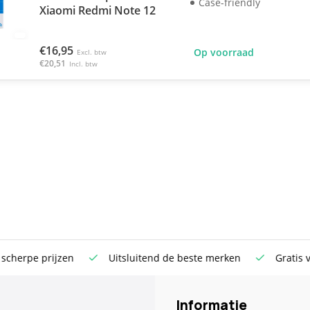
Case-friendly
Xiaomi Redmi Note 12
€16,95
Op voorraad
Excl. btw
€20,51
Incl. btw
rpe prijzen
Uitsluitend de beste merken
Gratis verst
Informatie