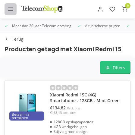
0
Meer dan 20 jaar Telecom ervaring
Altijd scherpe prijzen
U
Terug
Producten getagd met Xiaomi Redmi 15
Filters
Xiaomi Redmi 15C (4G)
Smartphone - 128GB - Mint Green
€134,82
Excl. btw
€163,13
Incl. btw
Betaal in 3
termijnen
128GB opslagcapaciteit
4GB werkgeheugen
Stijlvol groen design