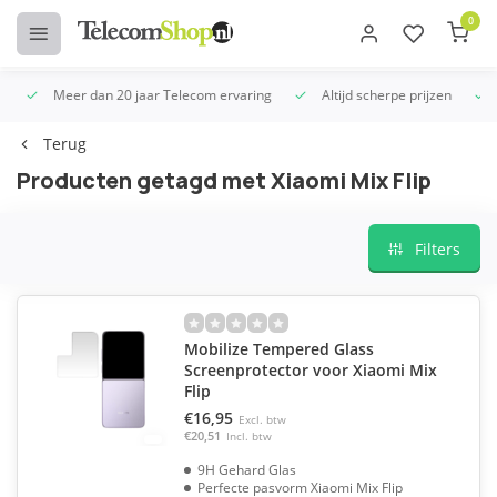
0
Meer dan 20 jaar Telecom ervaring
Altijd scherpe prijzen
U
Terug
Producten getagd met Xiaomi Mix Flip
Filters
Mobilize Tempered Glass
Screenprotector voor Xiaomi Mix
Flip
€16,95
Excl. btw
€20,51
Incl. btw
9H Gehard Glas
Perfecte pasvorm Xiaomi Mix Flip