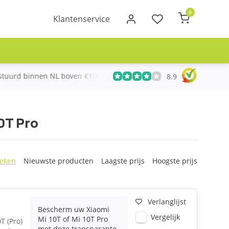
0
Klantenservice
urd binnen NL boven €100
Meer dan 20 jaar Telecom ervari
8.9
0T Pro
eken
Nieuwste producten
Laagste prijs
Hoogste prijs
Verlanglijst
Bescherm uw Xiaomi
Vergelijk
Mi 10T of Mi 10T Pro
T (Pro)
met deze transparante,