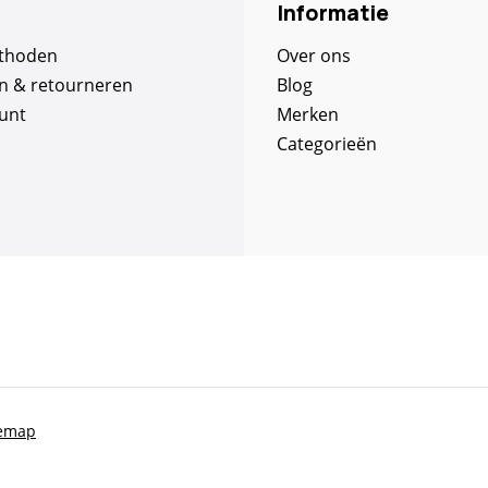
Informatie
thoden
Over ons
n & retourneren
Blog
unt
Merken
Categorieën
temap