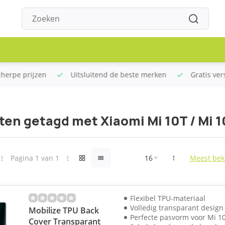
rpe prijzen
Uitsluitend de beste merken
Gratis verstu
en getagd met Xiaomi Mi 10T / Mi 1
Pagina 1 van 1
Meest bek
Flexibel TPU-materiaal
Volledig transparant design
Mobilize TPU Back
Perfecte pasvorm voor Mi 10
Cover Transparant