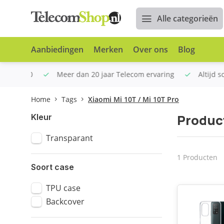
Alle categorieën
Aanbiedingen
Merken
Over ons
Blog
n €100
Meer dan 20 jaar Telecom ervaring
Altijd sche
Home
Tags
Xiaomi Mi 10T / Mi 10T Pro
Product
Kleur
Transparant
1 Producten
Soort case
TPU case
Backcover