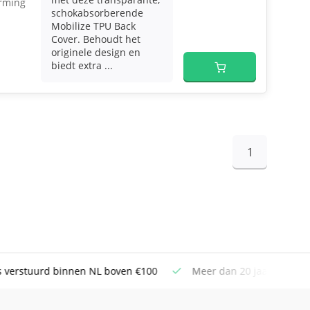
rming
schokabsorberende
Mobilize TPU Back
Cover. Behoudt het
originele design en
biedt extra ...
1
uurd binnen NL boven €100
Meer dan 20 jaar Telecom ervar