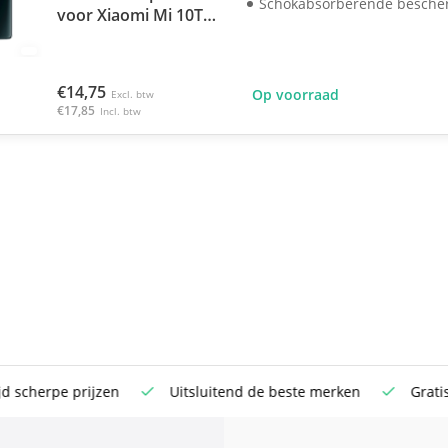
Schokabsorberende besche
voor Xiaomi Mi 10T /
Mi 10T Pro
€14,75
Op voorraad
Excl. btw
€17,85
Incl. btw
rpe prijzen
Uitsluitend de beste merken
Gratis verst