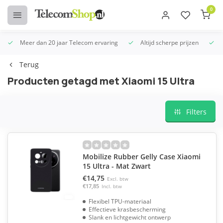
0
Meer dan 20 jaar Telecom ervaring
Altijd scherpe prijzen
U
Terug
Producten getagd met Xiaomi 15 Ultra
Filters
Mobilize Rubber Gelly Case Xiaomi
15 Ultra - Mat Zwart
€14,75
Excl. btw
€17,85
Incl. btw
Flexibel TPU-materiaal
Effectieve krasbescherming
Slank en lichtgewicht ontwerp