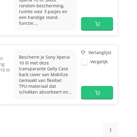
rondom bescherming,
ruimte voor 3 pasjes en
een handige stand-
functie....
Verlanglijst
Bescherm je Sony Xperia
gn
Vergelijk
10 III met deze
ng
transparante Gelly Case
0 III
back cover van Mobilize.
Gemaakt van flexibel
TPU-materiaal dat
schokken absorbeert en...
1