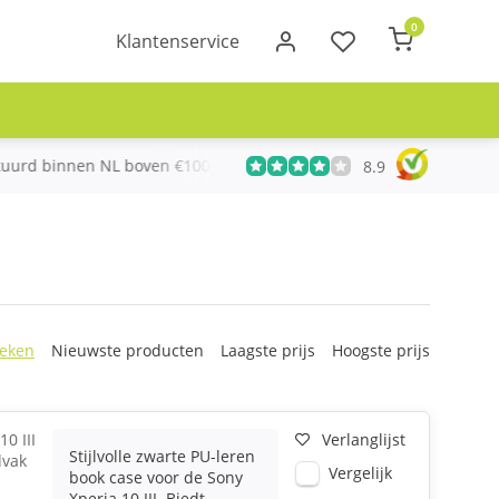
0
Klantenservice
urd binnen NL boven €100
Meer dan 20 jaar Telecom ervari
8.9
eken
Nieuwste producten
Laagste prijs
Hoogste prijs
0 III
Verlanglijst
Stijlvolle zwarte PU-leren
dvak
Vergelijk
book case voor de Sony
Xperia 10 III. Biedt