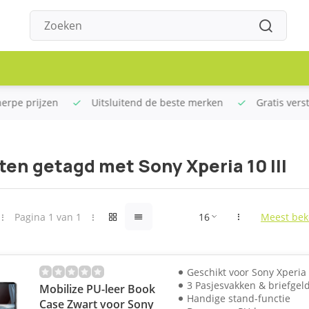
rpe prijzen
Uitsluitend de beste merken
Gratis verstu
en getagd met Sony Xperia 10 III
Pagina 1 van 1
Meest bek
Geschikt voor Sony Xperia 1
3 Pasjesvakken & briefgel
Mobilize PU-leer Book
Handige stand-functie
Case Zwart voor Sony