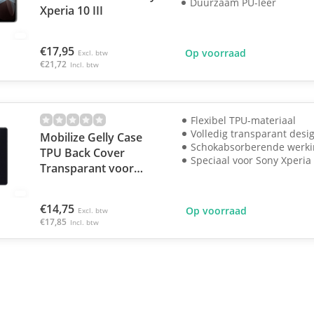
Duurzaam PU-leer
Xperia 10 III
€17,95
Op voorraad
Excl. btw
€21,72
Incl. btw
Flexibel TPU-materiaal
Volledig transparant desi
Mobilize Gelly Case
Schokabsorberende werki
TPU Back Cover
Speciaal voor Sony Xperia 1
Transparant voor
Sony Xperia 10 III
€14,75
Op voorraad
Excl. btw
€17,85
Incl. btw