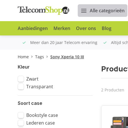
Alle categorieën
Aanbiedingen
Merken
Over ons
Blog
n €100
Meer dan 20 jaar Telecom ervaring
Altijd sche
Home
Tags
Sony Xperia 10 III
Product
Kleur
Zwart
Transparant
2 Producten
Soort case
Bookstyle case
Lederen case