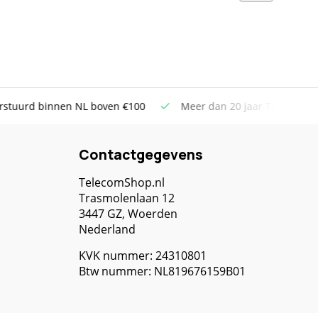
uurd binnen NL boven €100
Meer dan 20 jaar Telecom ervar
Contactgegevens
TelecomShop.nl
Trasmolenlaan 12
3447 GZ, Woerden
Nederland
KVK nummer: 24310801
Btw nummer: NL819676159B01