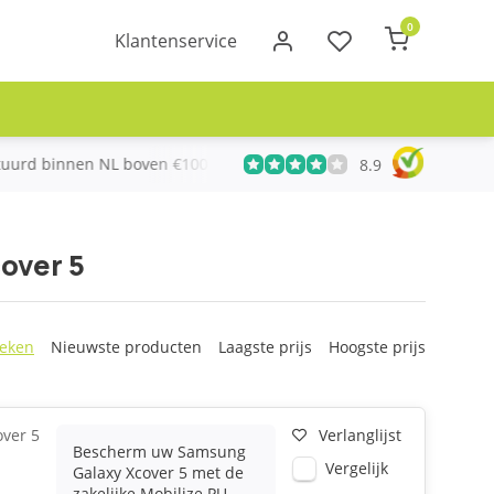
0
Klantenservice
urd binnen NL boven €100
Meer dan 20 jaar Telecom ervari
8.9
over 5
eken
Nieuwste producten
Laagste prijs
Hoogste prijs
ver 5
Verlanglijst
Bescherm uw Samsung
Vergelijk
Galaxy Xcover 5 met de
zakelijke Mobilize PU-