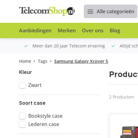
Alle categorieën
Aanbiedingen
Merken
Over ons
Blog
n €100
Meer dan 20 jaar Telecom ervaring
Altijd sche
Home
Tags
Samsung Galaxy Xcover 5
Produc
Kleur
Zwart
2 Producten
Soort case
Bookstyle case
Lederen case