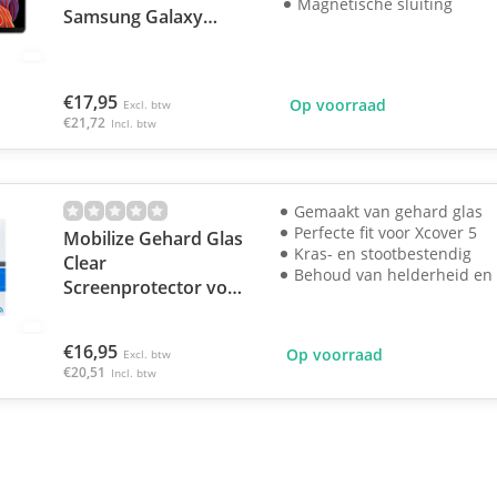
Magnetische sluiting
Samsung Galaxy
Xcover 5
€17,95
Op voorraad
Excl. btw
€21,72
Incl. btw
Gemaakt van gehard glas
Perfecte fit voor Xcover 5
Mobilize Gehard Glas
Kras- en stootbestendig
Clear
Behoud van helderheid en
Screenprotector voor
Samsung Galaxy
Xcover 5
€16,95
Op voorraad
Excl. btw
€20,51
Incl. btw