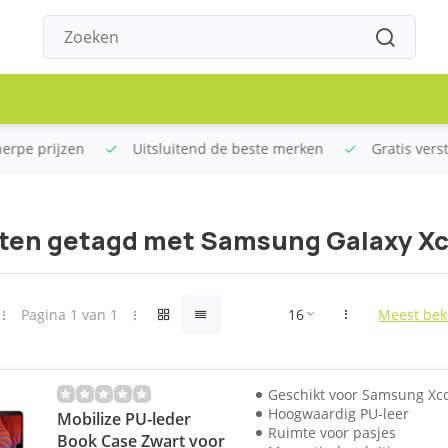
rpe prijzen
Uitsluitend de beste merken
Gratis verstu
ten getagd met Samsung Galaxy Xc
Pagina 1 van 1
Meest bek
Geschikt voor Samsung Xco
Hoogwaardig PU-leer
Mobilize PU-leder
Ruimte voor pasjes
Book Case Zwart voor