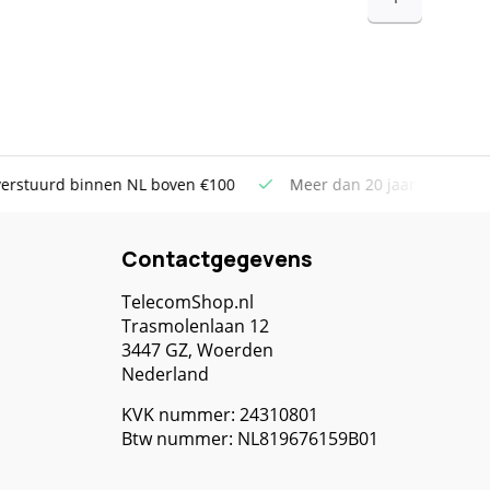
uurd binnen NL boven €100
Meer dan 20 jaar Telecom ervar
Contactgegevens
TelecomShop.nl
Trasmolenlaan 12
3447 GZ, Woerden
Nederland
KVK nummer: 24310801
Btw nummer: NL819676159B01