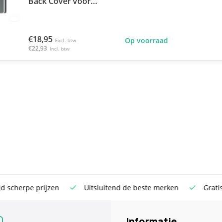
Back Cover voor
Samsung Galaxy Tab
S10 FE+
€18,95
Op voorraad
Excl. btw
€22,93
Incl. btw
rpe prijzen
Uitsluitend de beste merken
Gratis verst
Informatie