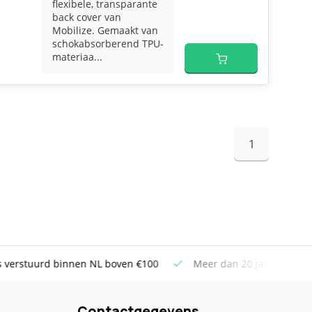
flexibele, transparante
back cover van
Mobilize. Gemaakt van
schokabsorberend TPU-
materiaa...
1
uurd binnen NL boven €100
Meer dan 20 jaar Telecom ervar
Contactgegevens