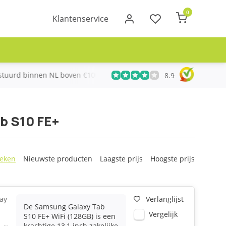
0
Klantenservice
urd binnen NL boven €100
Meer dan 20 jaar Telecom ervari
8.9
b S10 FE+
eken
Nieuwste producten
Laagste prijs
Hoogste prijs
ay
Verlanglijst
De Samsung Galaxy Tab
Vergelijk
S10 FE+ WiFi (128GB) is een
krachtige 13,1 inch zakelijke