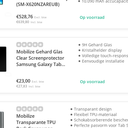
10.090 mAh accucapacit
(SM-X620NZAREUB)
€528,76
Op voorraad
Excl. btw
€639,80
Incl. btw
9H Gehard Glas
Kristalhelder display
Mobilize Gehard Glas
Volledige touch-respon
Clear Screenprotector
Eenvoudige installatie
Samsung Galaxy Tab
S10 FE+
€23,00
Op voorraad
Excl. btw
€27,83
Incl. btw
Transparant design
Flexibel TPU-materiaal
Mobilize
Schokabsorberende besche
Transparante TPU
Perfecte pasvorm voor Tab 