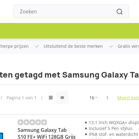
rpe prijzen
Uitsluitend de beste merken
Gratis verstu
ten getagd met Samsung Galaxy Ta
Pagina 1 van 1
Meest bek
13.1 inch WQXGA+ displ
Inclusief S Pen stylus
Samsung Galaxy Tab
IP68 stof- en waterdicht
S10 FE+ WiFi 128GB Grijs