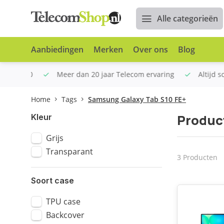
Alle categorieën
Aanbiedingen
Merken
Over ons
Blog
n €100
Meer dan 20 jaar Telecom ervaring
Altijd sche
Home
Tags
Samsung Galaxy Tab S10 FE+
Produc
Kleur
Grijs
Transparant
3 Producten
Soort case
TPU case
Backcover