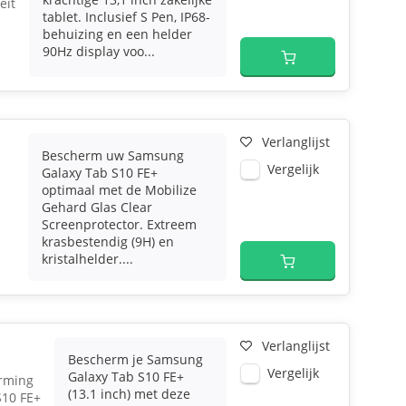
eit
tablet. Inclusief S Pen, IP68-
behuizing en een helder
90Hz display voo...
Verlanglijst
Bescherm uw Samsung
Vergelijk
Galaxy Tab S10 FE+
s
optimaal met de Mobilize
Gehard Glas Clear
Screenprotector. Extreem
krasbestendig (9H) en
kristalhelder....
Verlanglijst
Bescherm je Samsung
Vergelijk
Galaxy Tab S10 FE+
rming
(13.1 inch) met deze
S10 FE+