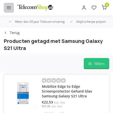
0
Meer dan 20 jaar Telecom ervaring
Altijd scherpe prijzen
U
Terug
Producten getagd met Samsung Galaxy
S21 Ultra
Filters
Mobilize Edge to Edge
Screenprotector Gehard Glas
Samsung Galaxy S21 Ultra
€22,53
Excl. btw
€27,26
Incl. btw