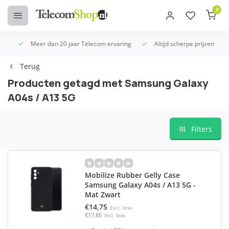
0
Meer dan 20 jaar Telecom ervaring
Altijd scherpe prijzen
U
Terug
Producten getagd met Samsung Galaxy
A04s / A13 5G
Filters
Mobilize Rubber Gelly Case
Samsung Galaxy A04s / A13 5G -
Mat Zwart
€14,75
Excl. btw
€17,85
Incl. btw