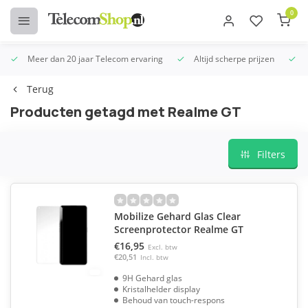
0
Meer dan 20 jaar Telecom ervaring
Altijd scherpe prijzen
U
Terug
Producten getagd met Realme GT
Filters
Mobilize Gehard Glas Clear
Screenprotector Realme GT
€16,95
Excl. btw
€20,51
Incl. btw
9H Gehard glas
Kristalhelder display
Behoud van touch-respons