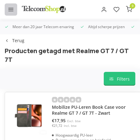
0
Meer dan 20 jaar Telecom ervaring
Altijd scherpe prijzen
U
Terug
Producten getagd met Realme GT 7 / GT
7T
Filters
Mobilize PU-Leren Book Case voor
Realme GT 7 / GT 7T - Zwart
€17,95
Excl. btw
€21,72
Incl. btw
Hoogwaardig PU-leer