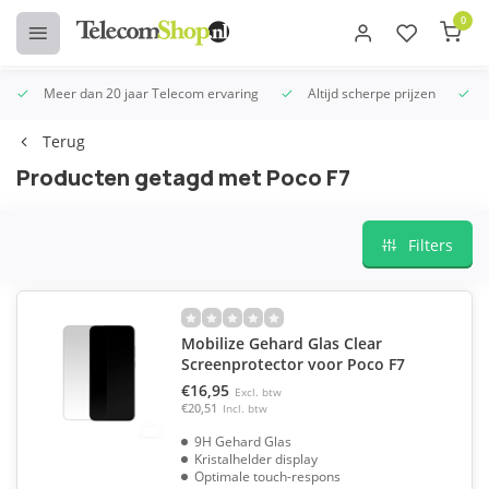
0
Meer dan 20 jaar Telecom ervaring
Altijd scherpe prijzen
U
Terug
Producten getagd met Poco F7
Filters
Mobilize Gehard Glas Clear
Screenprotector voor Poco F7
€16,95
Excl. btw
€20,51
Incl. btw
9H Gehard Glas
Kristalhelder display
Optimale touch-respons