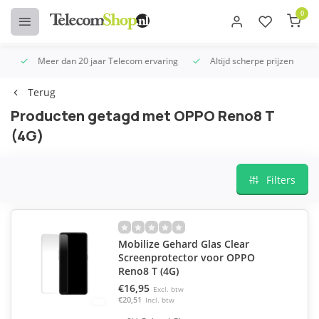
0
Meer dan 20 jaar Telecom ervaring
Altijd scherpe prijzen
U
Terug
Producten getagd met OPPO Reno8 T
(4G)
Filters
Mobilize Gehard Glas Clear
Screenprotector voor OPPO
Reno8 T (4G)
€16,95
Excl. btw
€20,51
Incl. btw