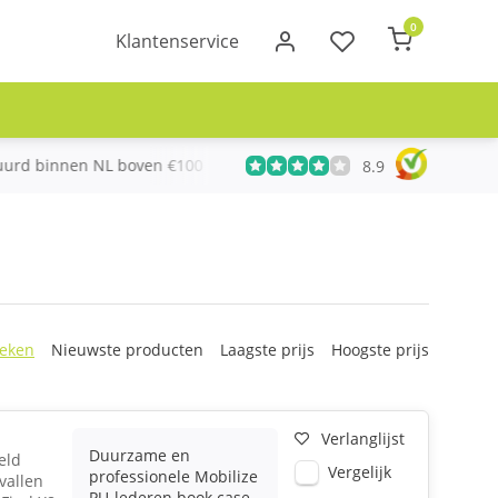
0
Klantenservice
urd binnen NL boven €100
Meer dan 20 jaar Telecom ervari
8.9
eken
Nieuwste producten
Laagste prijs
Hoogste prijs
Verlanglijst
Duurzame en
eld
Vergelijk
professionele Mobilize
vallen
PU-lederen book case