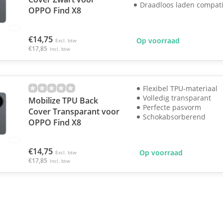
Draadloos laden compat
OPPO Find X8
€14,75
Op voorraad
Excl. btw
€17,85
Incl. btw
Flexibel TPU-materiaal
Volledig transparant
Mobilize TPU Back
Perfecte pasvorm
Cover Transparant voor
Schokabsorberend
OPPO Find X8
€14,75
Op voorraad
Excl. btw
€17,85
Incl. btw