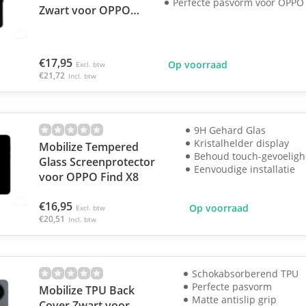
Perfecte pasvorm voor OPPO 
Zwart voor OPPO
Find X8
€17,95
Op voorraad
Excl. btw
€21,72
Incl. btw
9H Gehard Glas
Kristalhelder display
Mobilize Tempered
Behoud touch-gevoeligh
Glass Screenprotector
Eenvoudige installatie
voor OPPO Find X8
€16,95
Op voorraad
Excl. btw
€20,51
Incl. btw
Schokabsorberend TPU
Perfecte pasvorm
Mobilize TPU Back
Matte antislip grip
Cover Zwart voor