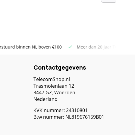
uurd binnen NL boven €100
Meer dan 20 jaar Telecom ervar
Contactgegevens
TelecomShop.nl
Trasmolenlaan 12
3447 GZ, Woerden
Nederland
KVK nummer: 24310801
Btw nummer: NL819676159B01