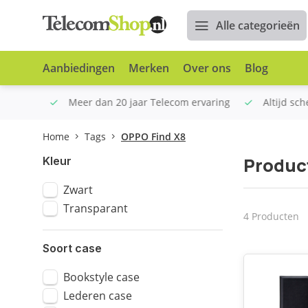
Alle categorieën
Aanbiedingen
Merken
Over ons
Blog
n €100
Meer dan 20 jaar Telecom ervaring
Altijd sche
Home
Tags
OPPO Find X8
Produc
Kleur
Zwart
Transparant
4 Producten
Soort case
Bookstyle case
Lederen case