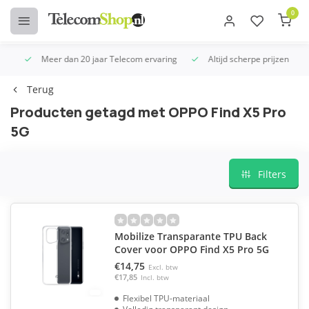
0
Meer dan 20 jaar Telecom ervaring
Altijd scherpe prijzen
U
Terug
Producten getagd met OPPO Find X5 Pro
5G
Filters
Mobilize Transparante TPU Back
Cover voor OPPO Find X5 Pro 5G
€14,75
Excl. btw
€17,85
Incl. btw
Flexibel TPU-materiaal