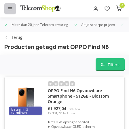
0
Meer dan 20 jaar Telecom ervaring
Altijd scherpe prijzen
U
Terug
Producten getagd met OPPO Find N6
Filters
OPPO Find N6 Opvouwbare
Smartphone - 512GB - Blossom
Orange
€1.927,04
Betaal in 3
Excl. btw
termijnen
€2.331,72
Incl. btw
512GB opslagcapaciteit
Opvouwbaar OLED-scherm