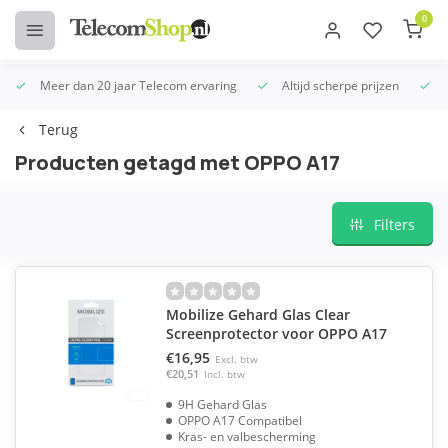
0
Meer dan 20 jaar Telecom ervaring
Altijd scherpe prijzen
U
Terug
Producten getagd met OPPO A17
Filters
Mobilize Gehard Glas Clear
Screenprotector voor OPPO A17
€16,95
Excl. btw
€20,51
Incl. btw
9H Gehard Glas
OPPO A17 Compatibel
Kras- en valbescherming