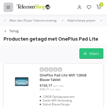
0
Meer dan 20 jaar Telecom ervaring
Altijd scherpe prijzen
U
Terug
Producten getagd met OnePlus Pad Lite
Filters
OnePlus Pad Lite WiFi 128GB
Blauw Tablet
€150,17
Excl. btw
€181,71
Incl. btw
128GB Opslagcapaciteit
Snelle WiFi Verbinding
Stijlvol Blauw Design