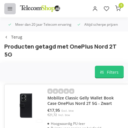
0
Meer dan 20 jaar Telecom ervaring
Altijd scherpe prijzen
U
Terug
Producten getagd met OnePlus Nord 2T
5G
Filters
Mobilize Classic Gelly Wallet Book
Case OnePlus Nord 2T 5G - Zwart
€17,95
Excl. btw
€21,72
Incl. btw
Hoogwaardig PU-leer