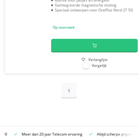
Ruimte voor pasjes en briefgeld
Geïntegreerde magnetische sluiting
Speciaal ontworpen voor OnePlus Nord 2T 5G
Op voorraad
Verlanglijst
Vergelijk
1
Meer dan 20 jaar Telecom ervaring
Altijd scherpe prijzen