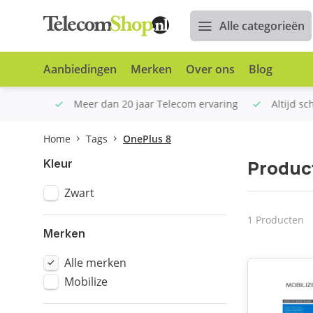
Alle categorieën
Aanbiedingen
Merken
Over ons
Blog
n €100
Meer dan 20 jaar Telecom ervaring
Altijd sche
Home
Tags
OnePlus 8
Produc
Kleur
Zwart
1 Producten
Merken
Alle merken
Mobilize