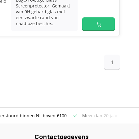
eid
Screenprotector. Gemaakt
van 9H gehard glas met
een zwarte rand voor
naadloze besche...
1
uurd binnen NL boven €100
Meer dan 20 jaar Telecom ervar
Contactgegevens