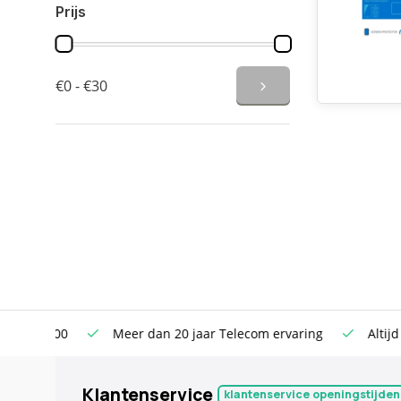
Prijs
€0 - €30
n €100
Meer dan 20 jaar Telecom ervaring
Altijd sche
Klantenservice
klantenservice openingstijden