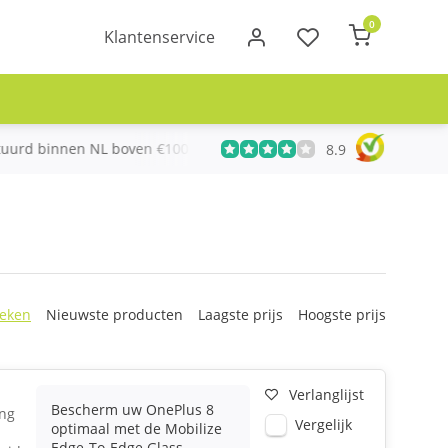
0
Klantenservice
urd binnen NL boven €100
Meer dan 20 jaar Telecom ervari
8.9
eken
Nieuwste producten
Laagste prijs
Hoogste prijs
Verlanglijst
Bescherm uw OnePlus 8
ing
Vergelijk
optimaal met de Mobilize
Edge-To-Edge Glass