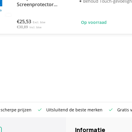
Behoud Touch-gevoeligh
Screenprotector
OnePlus 8 - Zwart
€25,53
Op voorraad
Excl. btw
€30,89
Incl. btw
rpe prijzen
Uitsluitend de beste merken
Gratis verst
Informatie