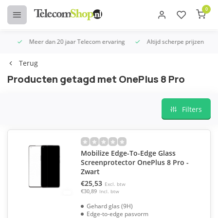
0
Meer dan 20 jaar Telecom ervaring
Altijd scherpe prijzen
U
Terug
Producten getagd met OnePlus 8 Pro
Filters
Mobilize Edge-To-Edge Glass
Screenprotector OnePlus 8 Pro -
Zwart
€25,53
Excl. btw
€30,89
Incl. btw
Gehard glas (9H)
Edge-to-edge pasvorm