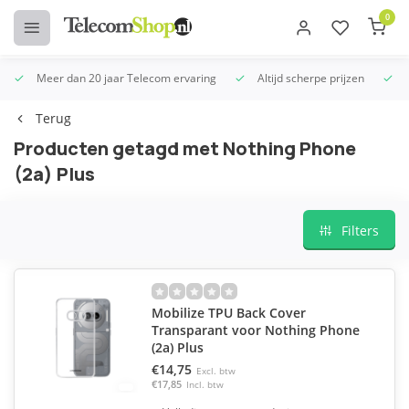
0
Meer dan 20 jaar Telecom ervaring
Altijd scherpe prijzen
U
Terug
Producten getagd met Nothing Phone
(2a) Plus
Filters
Mobilize TPU Back Cover
Transparant voor Nothing Phone
(2a) Plus
€14,75
Excl. btw
€17,85
Incl. btw