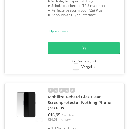
Volledig transparant design
Schokabsorberend TPU-materiaal
Perfecte pasvorm voor (2a) Plus
Behoud van Glyph-interface
Op voorraad
Verlanglijst
Vergelijk
Mobilize Gehard Glas Clear
Screenprotector Nothing Phone
(2a) Plus
€16,95
Excl. btw
€20,51
Incl. btw
9H Gehard glas