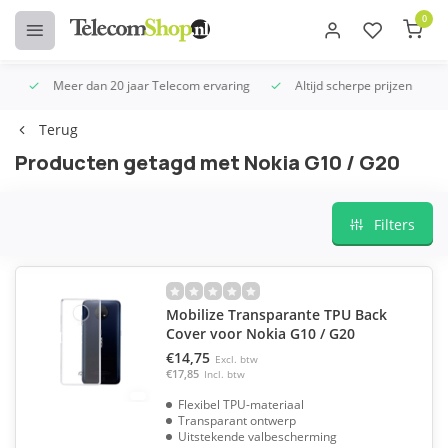
0
Meer dan 20 jaar Telecom ervaring
Altijd scherpe prijzen
U
Terug
Producten getagd met Nokia G10 / G20
Filters
Mobilize Transparante TPU Back
Cover voor Nokia G10 / G20
€14,75
Excl. btw
€17,85
Incl. btw
Flexibel TPU-materiaal
Transparant ontwerp
Uitstekende valbescherming