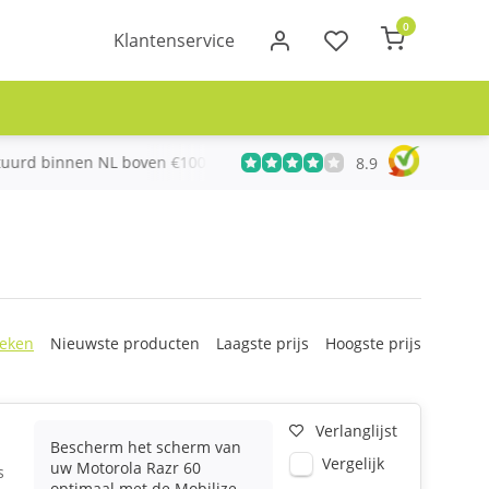
0
Klantenservice
urd binnen NL boven €100
Meer dan 20 jaar Telecom ervari
8.9
eken
Nieuwste producten
Laagste prijs
Hoogste prijs
Verlanglijst
Bescherm het scherm van
Vergelijk
uw Motorola Razr 60
s
optimaal met de Mobilize