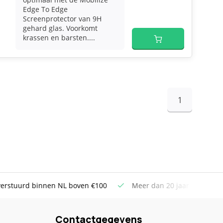
Edge To Edge
Screenprotector van 9H
gehard glas. Voorkomt
krassen en barsten....
1
uurd binnen NL boven €100
Meer dan 20 jaar Telecom ervar
Contactgegevens