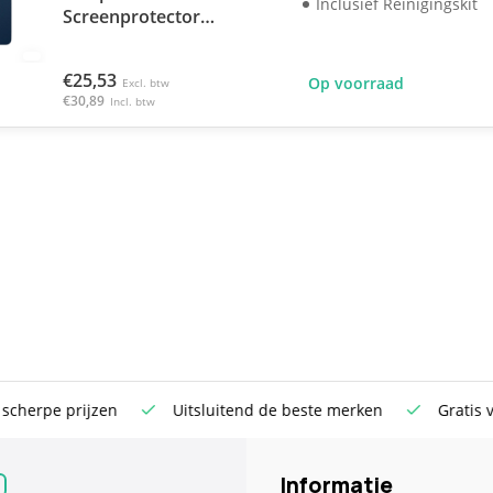
Inclusief Reinigingskit
Screenprotector
Motorola Razr 60
€25,53
Op voorraad
Excl. btw
€30,89
Incl. btw
rpe prijzen
Uitsluitend de beste merken
Gratis verst
Informatie