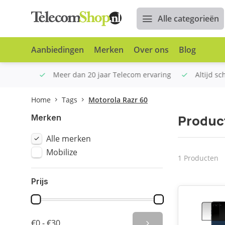
Alle categorieën
Aanbiedingen
Merken
Over ons
Blog
n €100
Meer dan 20 jaar Telecom ervaring
Altijd sche
Home
Tags
Motorola Razr 60
Produc
Merken
Alle merken
Mobilize
1 Producten
Prijs
€0 - €30