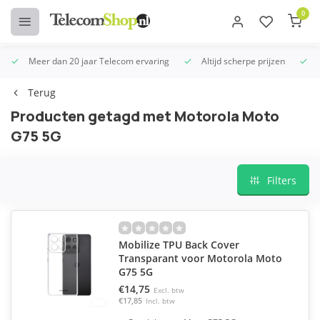
0
Meer dan 20 jaar Telecom ervaring
Altijd scherpe prijzen
U
Terug
Producten getagd met Motorola Moto
G75 5G
Filters
Mobilize TPU Back Cover
Transparant voor Motorola Moto
G75 5G
€14,75
Excl. btw
€17,85
Incl. btw