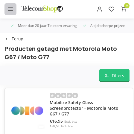
0
Meer dan 20 jaar Telecom ervaring
Altijd scherpe prijzen
U
Terug
Producten getagd met Motorola Moto
G67 / Moto G77
Filters
Mobilize Safety Glass
Screenprotector - Motorola Moto
G67 / G77
€16,95
Excl. btw
€20,51
Incl. btw