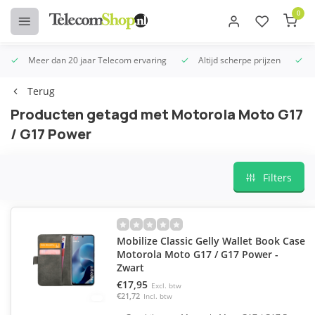
0
Meer dan 20 jaar Telecom ervaring
Altijd scherpe prijzen
U
Terug
Producten getagd met Motorola Moto G17
/ G17 Power
Filters
Mobilize Classic Gelly Wallet Book Case
Motorola Moto G17 / G17 Power -
Zwart
€17,95
Excl. btw
€21,72
Incl. btw