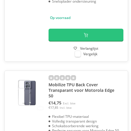
Sneloplader ondersteuning
Op voorraad
Verlanglijst
Vergelijk
Mobilize TPU Back Cover
Transparant voor Motorola Edge
50
€14,75
Excl. btw
€17,85
Incl. btw
Flexibel TPU-materiaal
Volledig transparant design
Schokabsorberende werking
Perfecte pasvorm voor Motorola Edge 50