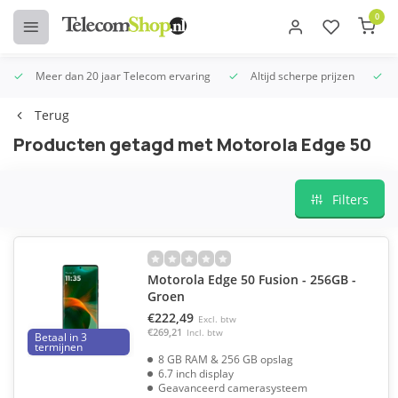
0
Meer dan 20 jaar Telecom ervaring
Altijd scherpe prijzen
U
Terug
Producten getagd met Motorola Edge 50
Filters
Motorola Edge 50 Fusion - 256GB -
Groen
€222,49
Excl. btw
€269,21
Incl. btw
Betaal in 3
termijnen
8 GB RAM & 256 GB opslag
6.7 inch display
Geavanceerd camerasysteem