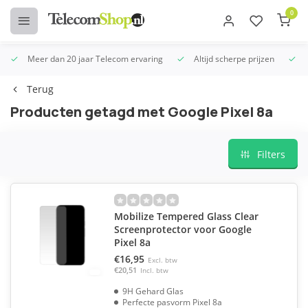
0
Meer dan 20 jaar Telecom ervaring
Altijd scherpe prijzen
U
Terug
Producten getagd met Google Pixel 8a
Filters
Mobilize Tempered Glass Clear
Screenprotector voor Google
Pixel 8a
€16,95
Excl. btw
€20,51
Incl. btw
9H Gehard Glas
Perfecte pasvorm Pixel 8a